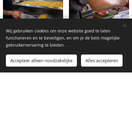
Wij gebruiken cookies om onze website goed te laten
functioneren en te beveiligen, en om je de best mogelijke
Fijnste selectie
Huisgemaakte
gebruikerservaring te bieden.
gerechten
VERSE EN LOKALE
AARDAPPELEN
Accepteer alleen noodzakelijke
Alles accepteren
We hebben gekozen om
Probeer ons stoofvlees,
met een lokale aardappel
Fish&Chips en onze beruchte
leverancier uit Meulebeke te
Bapper Burgers!
werken.