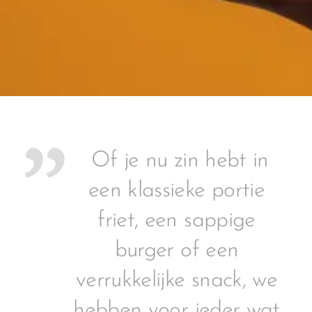
Of je nu zin hebt in
een klassieke portie
friet, een sappige
burger of een
verrukkelijke snack, we
hebben voor ieder wat